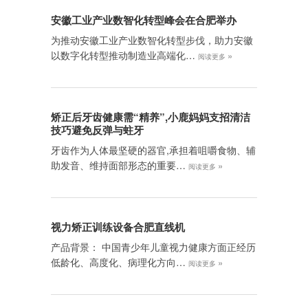
安徽工业产业数智化转型峰会在合肥举办
为推动安徽工业产业数智化转型步伐，助力安徽
以数字化转型推动制造业高端化…
»
阅读更多
矫正后牙齿健康需“精养”,小鹿妈妈支招清洁
技巧避免反弹与蛀牙
牙齿作为人体最坚硬的器官,承担着咀嚼食物、辅
助发音、维持面部形态的重要…
»
阅读更多
视力矫正训练设备合肥直线机
产品背景： 中国青少年儿童视力健康方面正经历
低龄化、高度化、病理化方向…
»
阅读更多