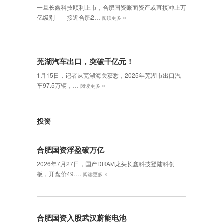
一旦长鑫科技顺利上市，合肥国资账面资产或直接冲上万
»
亿级别——接近合肥2…
阅读更多
芜湖汽车出口，突破千亿元！
1月15日，记者从芜湖海关获悉，2025年芜湖市出口汽
»
车97.5万辆，…
阅读更多
投资
合肥国资浮盈破万亿
2026年7月27日，国产DRAM龙头长鑫科技登陆科创
»
板，开盘价49….
阅读更多
合肥国资入股武汉蔚能电池