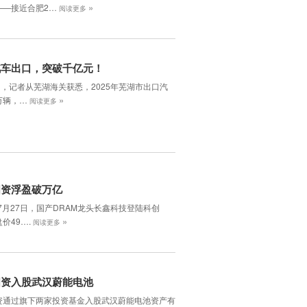
»
——接近合肥2…
阅读更多
汽车出口，突破千亿元！
日，记者从芜湖海关获悉，2025年芜湖市出口汽
»
5万辆，…
阅读更多
国资浮盈破万亿
年7月27日，国产DRAM龙头长鑫科技登陆科创
»
价49….
阅读更多
国资入股武汉蔚能电池
资通过旗下两家投资基金入股武汉蔚能电池资产有