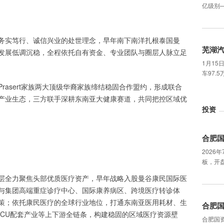
亿级别
务实笃行、诚信兴业的处世理念，早年南下南洋扎根泰国曼
芜湖
发展低调沉稳，全程依托自有资金、专业团队与圈层人脉立足
1月15
车97.
rasert家族两大顶级华裔家族缔结稳固合作盟约，形成联合
产业生态，三方联手深耕东南亚大健康赛道，共同把控区域优
投资
合肥
2026
板，开盘
层全力聚焦头部优质医疗资产，早年战略入股曼谷康民国际医
与集团高端重症诊疗中心、国际康养病区、跨境医疗转诊体
策；依托康民医疗的全球行业地位，打通东南亚医用耗材、生
合肥
ICU配套产业等上下游全链条，构建稳固的区域医疗资源壁
合肥国