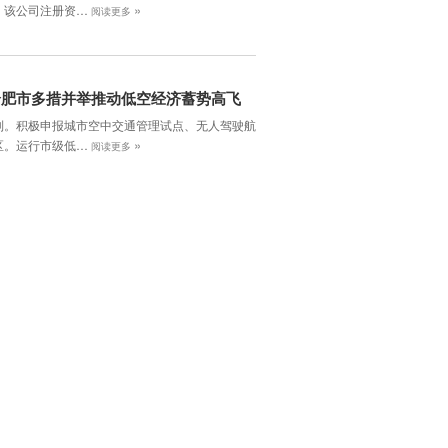
»
，该公司注册资…
阅读更多
合肥市多措并举推动低空经济蓄势高飞
制。积极申报城市空中交通管理试点、无人驾驶航
»
区。运行市级低…
阅读更多