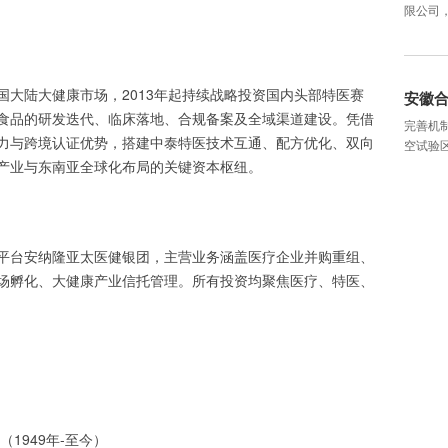
限公司
国大陆大健康市场，2013年起持续战略投资国内头部特医赛
安徽
食品的研发迭代、临床落地、合规备案及全域渠道建设。凭借
完善机
力与跨境认证优势，搭建中泰特医技术互通、配方优化、双向
空试验
产业与东南亚全球化布局的关键资本枢纽。
平台安纳隆亚太医健银团，主营业务涵盖医疗企业并购重组、
场孵化、大健康产业信托管理。所有投资均聚焦医疗、特医、
t）（1949年-至今）