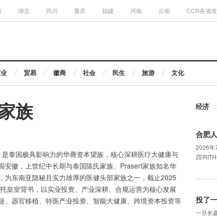
南
湖北
四川
重庆
福建
河南
云南
CCR各省
商业
贸易
徽商
社会
民生
旅游
文化
家族
经济
合肥人
2026
ily），是泰国极具影响力的华裔资本望族，核心深耕医疗大健康与
ZERIT
安徽，上世纪中长期与泰国陈氏家族、Prasert家族知名华
，为东南亚隐秘且实力雄厚的医健头部家族之一，截止2025
不依托皇室背书，以实业投资、产业深耕、合规运营为核心发展
投了
链、器官移植、特医产业投资、智能大健康、跨境资本投资等
一旦长