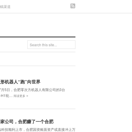
发稿渠道
形机器人“跑”向世界
年7月5日，合肥零次方机器人有限公司的3台
»
H-H1轮…
阅读更多
一家公司，合肥赚了一个合肥
鑫科技顺利上市，合肥国资账面资产或直接冲上万