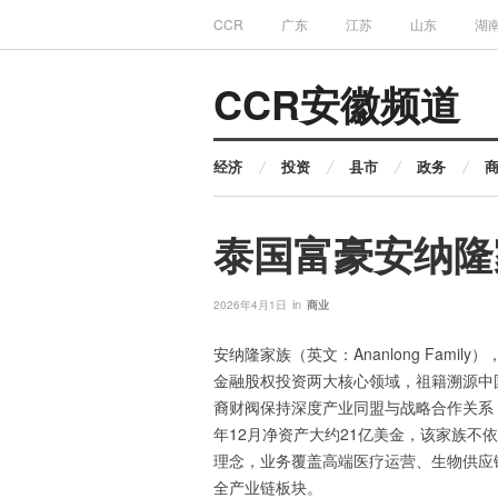
CCR
广东
江苏
山东
湖
CCR安徽频道
经济
投资
县市
政务
泰国富豪安纳隆
in
2026年4月1日
商业
安纳隆家族（英文：Ananlong Fam
金融股权投资两大核心领域，祖籍溯源中国
裔财阀保持深度产业同盟与战略合作关系
年12月净资产大约21亿美金，该家族
理念，业务覆盖高端医疗运营、生物供应
全产业链板块。