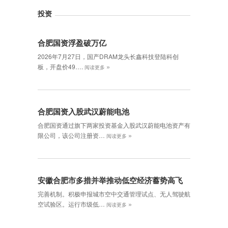
投资
合肥国资浮盈破万亿
2026年7月27日，国产DRAM龙头长鑫科技登陆科创
»
板，开盘价49….
阅读更多
合肥国资入股武汉蔚能电池
合肥国资通过旗下两家投资基金入股武汉蔚能电池资产有
»
限公司，该公司注册资…
阅读更多
安徽合肥市多措并举推动低空经济蓄势高飞
完善机制。积极申报城市空中交通管理试点、无人驾驶航
»
空试验区。运行市级低…
阅读更多