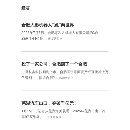
经济
合肥人形机器人“跑”向世界
2026年7月5日，合肥零次方机器人有限公司的3台
»
ZERITH-H1轮…
阅读更多
投了一家公司，合肥赚了一个合肥
一旦长鑫科技顺利上市，合肥国资账面资产或直接冲上万
»
亿级别——接近合肥2…
阅读更多
芜湖汽车出口，突破千亿元！
1月15日，记者从芜湖海关获悉，2025年芜湖市出口汽
»
车97.5万辆，…
阅读更多