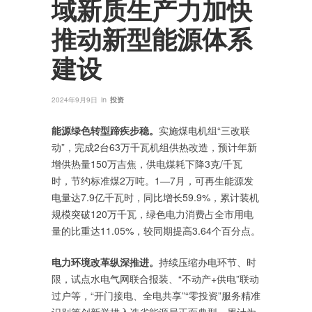
域新质生产力加快
推动新型能源体系
建设
in
2024年9月9日
投资
能源绿色转型蹄疾步稳。
实施煤电机组“三改联
动”，完成2台63万千瓦机组供热改造，预计年新
增供热量150万吉焦，供电煤耗下降3克/千瓦
时，节约标准煤2万吨。1—7月，可再生能源发
电量达7.9亿千瓦时，同比增长59.9%，累计装机
规模突破120万千瓦，绿色电力消费占全市用电
量的比重达11.05%，较同期提高3.64个百分点。
电力环境改革纵深推进。
持续压缩办电环节、时
限，试点水电气网联合报装、“不动产+供电”联动
过户等，“开门接电、全电共享”“零投资”服务精准