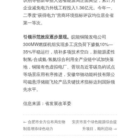
识别等创新举措入选省能源局正面典型，累计为
企业减免电力外线工程投入1.36亿元。今年一、
二季度“获得电力”营商环境指标评议均位居全省
第一等次。
引领示范效应逐步显现。
皖能铜陵发电公司
300MW燃煤机组实现多工况负荷下掺氨10%—
35%平稳运行，填补多项技术空白，新能源柔性
制氢-合成氨-氢氨综合利用全产业链中试加快落
地，铜陵有色虚拟电厂、胥坝岛近零碳岛屿试点
等场景应用有序推进，安徽华驰动能科技有限公
司磁悬浮储能飞轮产品关键技术指标达到国际领
先水平。
信息来源：省发展改革委
← 合肥市全方位布局生物
安庆市首个绿色能源综合提
制造增添绿色动力
升项目，顺利启动 →