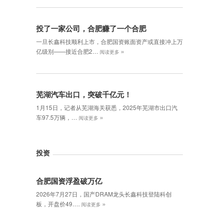
投了一家公司，合肥赚了一个合肥
一旦长鑫科技顺利上市，合肥国资账面资产或直接冲上万
»
亿级别——接近合肥2…
阅读更多
芜湖汽车出口，突破千亿元！
1月15日，记者从芜湖海关获悉，2025年芜湖市出口汽
»
车97.5万辆，…
阅读更多
投资
合肥国资浮盈破万亿
2026年7月27日，国产DRAM龙头长鑫科技登陆科创
»
板，开盘价49….
阅读更多