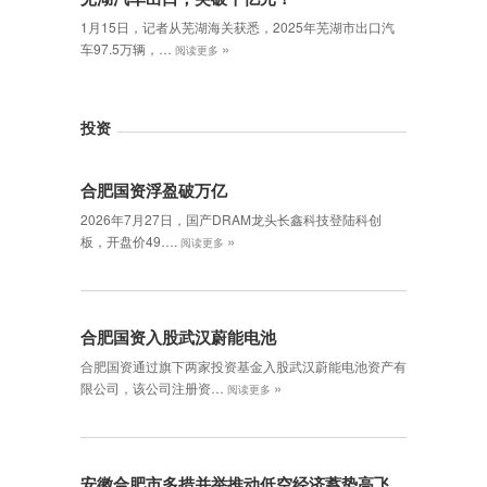
1月15日，记者从芜湖海关获悉，2025年芜湖市出口汽
»
车97.5万辆，…
阅读更多
投资
合肥国资浮盈破万亿
2026年7月27日，国产DRAM龙头长鑫科技登陆科创
»
板，开盘价49….
阅读更多
合肥国资入股武汉蔚能电池
合肥国资通过旗下两家投资基金入股武汉蔚能电池资产有
»
限公司，该公司注册资…
阅读更多
安徽合肥市多措并举推动低空经济蓄势高飞