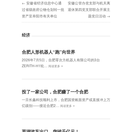
← 安徽省经济信息中心通
安徽公管办党支部与机关离
过省级政府公物仓划转一批
退休第四党支部联合开展主
资产至阜阳市有关单位
题党日活动 →
经济
合肥人形机器人“跑”向世界
2026年7月5日，合肥零次方机器人有限公司的3台
»
ZERITH-H1轮…
阅读更多
投了一家公司，合肥赚了一个合肥
一旦长鑫科技顺利上市，合肥国资账面资产或直接冲上万
»
亿级别——接近合肥2…
阅读更多
芜湖汽车出口，突破千亿元！