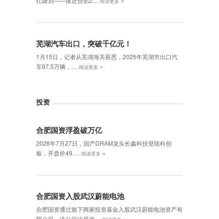
»
亿级别——接近合肥2…
阅读更多
芜湖汽车出口，突破千亿元！
1月15日，记者从芜湖海关获悉，2025年芜湖市出口汽
»
车97.5万辆，…
阅读更多
投资
合肥国资浮盈破万亿
2026年7月27日，国产DRAM龙头长鑫科技登陆科创
»
板，开盘价49….
阅读更多
合肥国资入股武汉蔚能电池
合肥国资通过旗下两家投资基金入股武汉蔚能电池资产有
»
限公司，该公司注册资…