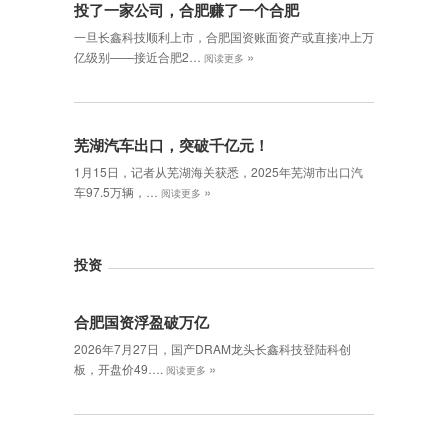
投了一家公司，合肥赚了一个合肥
一旦长鑫科技顺利上市，合肥国资账面资产或直接冲上万
»
亿级别——接近合肥2…
阅读更多
芜湖汽车出口，突破千亿元！
1月15日，记者从芜湖海关获悉，2025年芜湖市出口汽
»
车97.5万辆，…
阅读更多
投资
合肥国资浮盈破万亿
2026年7月27日，国产DRAM龙头长鑫科技登陆科创
»
板，开盘价49….
阅读更多