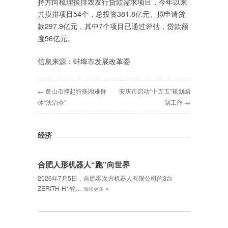
持方向梳理摸排农发行贷款需求项目，今年以来
共摸排项目54个，总投资381.8亿元、拟申请贷
款297.9亿元，其中7个项目已通过评估，贷款额
度56亿元。
信息来源：蚌埠市发展改革委
← 黄山市撑起特殊困难群
安庆市启动“十五五”规划编
体“法治伞”
制工作 →
经济
合肥人形机器人“跑”向世界
2026年7月5日，合肥零次方机器人有限公司的3台
»
ZERITH-H1轮…
阅读更多