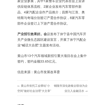
家企业参展，其中1家整车企业代表在会上宣讲
供应链体系流程、2家企业发布汽车零部件新
品、4家汽配企业作产品推介；昌辉与江淮、奥
特斯与奇瑞分别签订产需合作协议，8家汽车零
部件企业签订上下游产需合作协议。
产业招引效果好。会
议发布了休宁县中国汽车开
关产业微生态园区建设宣言，开展了休宁汽配企
业“喊话大合肥”主题发布活动。
黄山市13个汽车领域新招引重大项目在会上集中
签约，签约金额33.65亿元。
信息来源：黄山市发展改革委
← 黄山市依托工会驿站“小
铜陵市深化政银企联动为企
空间”做好社会治理“大文章”
业注入金融活水 →