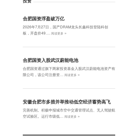
投资
合肥国资浮盈破万亿
2026年7月27日，国产DRAM龙头长鑫科技登陆科创
»
板，开盘价49….
阅读更多
合肥国资入股武汉蔚能电池
合肥国资通过旗下两家投资基金入股武汉蔚能电池资产有
»
限公司，该公司注册资…
阅读更多
安徽合肥市多措并举推动低空经济蓄势高飞
完善机制。积极申报城市空中交通管理试点、无人驾驶航
»
空试验区。运行市级低…
阅读更多