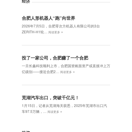
经济
合肥人形机器人“跑”向世界
2026年7月5日，合肥零次方机器人有限公司的3台
»
ZERITH-H1轮…
阅读更多
投了一家公司，合肥赚了一个合肥
一旦长鑫科技顺利上市，合肥国资账面资产或直接冲上万
»
亿级别——接近合肥2…
阅读更多
芜湖汽车出口，突破千亿元！
1月15日，记者从芜湖海关获悉，2025年芜湖市出口汽
»
车97.5万辆，…
阅读更多