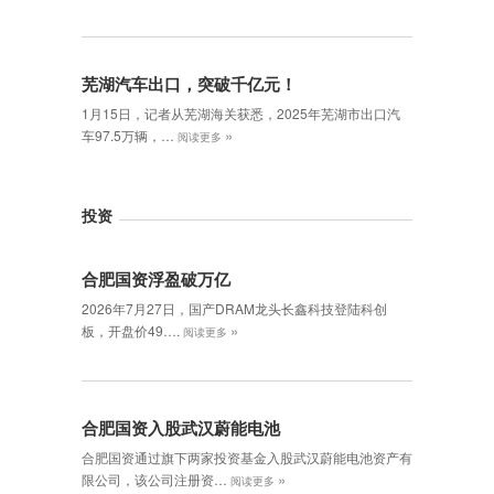
芜湖汽车出口，突破千亿元！
1月15日，记者从芜湖海关获悉，2025年芜湖市出口汽
»
车97.5万辆，…
阅读更多
投资
合肥国资浮盈破万亿
2026年7月27日，国产DRAM龙头长鑫科技登陆科创
»
板，开盘价49….
阅读更多
合肥国资入股武汉蔚能电池
合肥国资通过旗下两家投资基金入股武汉蔚能电池资产有
»
限公司，该公司注册资…
阅读更多