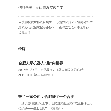
信息来源：黄山市发展改革委
← 安徽杭黄世界级自然生
安徽省汽车产业整零对接黄
态和文化旅游廊道跨省合作
山行活动在休宁县举办 →
成果丰硕
经济
合肥人形机器人“跑”向世界
2026年7月5日，合肥零次方机器人有限公司的3台
»
ZERITH-H1轮…
阅读更多
投了一家公司，合肥赚了一个合肥
一旦长鑫科技顺利上市，合肥国资账面资产或直接冲上万
»
亿级别——接近合肥2…
阅读更多