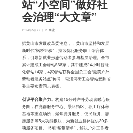
站“小空间”做好社
会治理“大文章”
in
2024年5月27日
商业
据黄山市发展改革委消息，，黄山市坚持和发展
新时代“枫桥经验”，持续优化服务职工综合体
系，引导新就业形态劳动者参与基层治理。全市
累计建成工会驿站538家，其中建成24小时智能
化驿站14家，4家驿站获得全国总工会“最美户外
劳动者服务站点”称号，屯溪河街工会驿站受到省
委主要负责同志表扬。
创设平台聚合力。
构建15分钟户外劳动者暖心服
务圈，在党群服务中心、景区街区、职工疗休养
基地等重点场所，聚焦党务服务、便民服务、志
愿服务等5大功能板块，为新就业群体提供30多
项服务项目、15项“帮带清单”，解决户外工作者