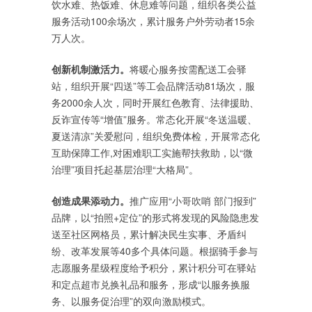
饮水难、热饭难、休息难等问题，组织各类公益
服务活动100余场次，累计服务户外劳动者15余
万人次。
创新机制激活力。
将暖心服务按需配送工会驿
站，组织开展“四送”等工会品牌活动81场次，服
务2000余人次，同时开展红色教育、法律援助、
反诈宣传等“增值”服务。常态化开展“冬送温暖、
夏送清凉”关爱慰问，组织免费体检，开展常态化
互助保障工作,对困难职工实施帮扶救助，以“微
治理”项目托起基层治理“大格局”。
创造成果添动力。
推广应用“小哥吹哨 部门报到”
品牌，以“拍照+定位”的形式将发现的风险隐患发
送至社区网格员，累计解决民生实事、矛盾纠
纷、改革发展等40多个具体问题。根据骑手参与
志愿服务星级程度给予积分，累计积分可在驿站
和定点超市兑换礼品和服务，形成“以服务换服
务、以服务促治理”的双向激励模式。