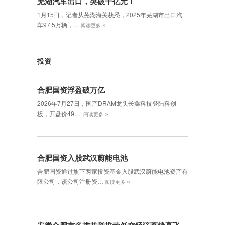
芜湖汽车出口，突破千亿元！
1月15日，记者从芜湖海关获悉，2025年芜湖市出口汽
»
车97.5万辆，…
阅读更多
投资
合肥国资浮盈破万亿
2026年7月27日，国产DRAM龙头长鑫科技登陆科创
»
板，开盘价49….
阅读更多
合肥国资入股武汉蔚能电池
合肥国资通过旗下两家投资基金入股武汉蔚能电池资产有
»
限公司，该公司注册资…
阅读更多