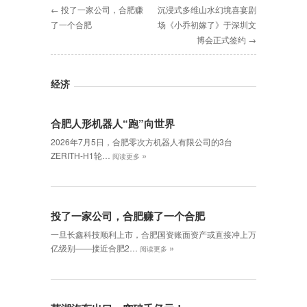
← 投了一家公司，合肥赚
沉浸式多维山水幻境喜宴剧
了一个合肥
场《小乔初嫁了》于深圳文
博会正式签约 →
经济
合肥人形机器人“跑”向世界
2026年7月5日，合肥零次方机器人有限公司的3台
»
ZERITH-H1轮…
阅读更多
投了一家公司，合肥赚了一个合肥
一旦长鑫科技顺利上市，合肥国资账面资产或直接冲上万
»
亿级别——接近合肥2…
阅读更多