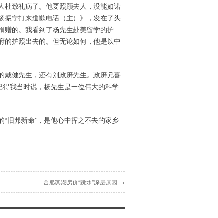
人杜致礼病了。他要照顾夫人，没能如诺
杨振宁打来道歉电话（主）》，发在了头
捐赠的。我看到了杨先生赴美留学的护
府的护照出去的。但无论如何，他是以中
的戴健先生，还有刘政屏先生。政屏兄喜
记得我当时说，杨先生是一位伟大的科学
“旧邦新命”，是他心中挥之不去的家乡
合肥滨湖房价“跳水”深层原因 →