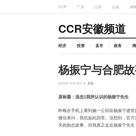
CCR
广东
江苏
山东
湖
CCR安徽频道
经济
投资
县市
政务
杨振宁与合肥故
in
2025年10月18日
文化
原标题：追念||我所认识的杨振宁先生
昨晚在手机上看到施一公回应杨振宁逝世
微信来问，我也如此回答。没想到，官方
关的励志故事。但我真正走近杨振宁先生