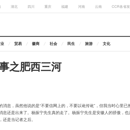
南
湖北
四川
重庆
福建
河南
云南
CCR各省
商业
贸易
徽商
社会
民生
旅游
文化
事之肥西三河
的消息，虽然他说的是“不要信网上的，不要以讹传讹”，但我当时心里已
消息还是出来了。杨振宁先生真的走了。杨振宁先生是安徽人的骄傲，也
，还是当记者之后。