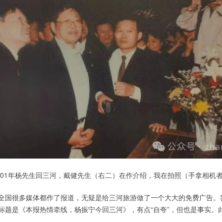
001年杨先生回三河，戴健先生（右二）在作介绍，我在拍照（手拿相机
全国很多媒体都作了报道，无疑是给三河旅游做了一个大大的免费广告。
标题是《本报热情牵线，杨振宁今回三河》，有点“自夸”，但也是事实。