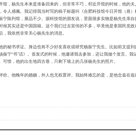
开馆，杨先生本来是准备回来的，但非常不巧，邻近开馆的时候，他的夫
，令人感佩。我记得我当时写的稿子标题叫《合肥科技馆今日开馆（肩）
振宁陈列馆，展品不少。据科技馆的朋友说，里面很多实物是杨先生亲自
时候其实还是中国国籍。这个我们过去宣传的不多，毕竟他是拿国民党政
后，我依然非常关心杨先生的消息。
他的秘书求证。身边也有不少好友喜欢或研究杨振宁先生。比如前文提到
杨振宁“书”话》。首发式的时候，他邀请我去参加，还让我做个发言。我
。可惜，他的出生地四古巷，只剩下墙上的几张杨先生的照片。
评价。他晚年的婚姻，外人也无权置评。我始终难忘的是，是他念兹在兹的