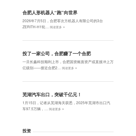
合肥人形机器人“跑”向世界
2026年7月5日，合肥零次方机器人有限公司的3台
»
ZERITH-H1轮…
阅读更多
投了一家公司，合肥赚了一个合肥
一旦长鑫科技顺利上市，合肥国资账面资产或直接冲上万
»
亿级别——接近合肥2…
阅读更多
芜湖汽车出口，突破千亿元！
1月15日，记者从芜湖海关获悉，2025年芜湖市出口汽
»
车97.5万辆，…
阅读更多
投资