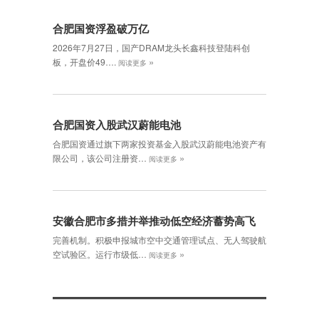
合肥国资浮盈破万亿
2026年7月27日，国产DRAM龙头长鑫科技登陆科创
»
板，开盘价49….
阅读更多
合肥国资入股武汉蔚能电池
合肥国资通过旗下两家投资基金入股武汉蔚能电池资产有
»
限公司，该公司注册资…
阅读更多
安徽合肥市多措并举推动低空经济蓄势高飞
完善机制。积极申报城市空中交通管理试点、无人驾驶航
»
空试验区。运行市级低…
阅读更多