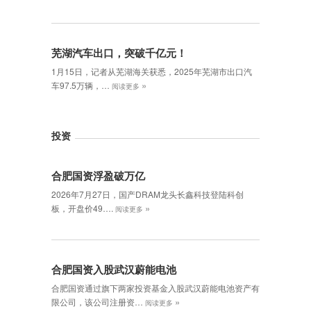
芜湖汽车出口，突破千亿元！
1月15日，记者从芜湖海关获悉，2025年芜湖市出口汽
»
车97.5万辆，…
阅读更多
投资
合肥国资浮盈破万亿
2026年7月27日，国产DRAM龙头长鑫科技登陆科创
»
板，开盘价49….
阅读更多
合肥国资入股武汉蔚能电池
合肥国资通过旗下两家投资基金入股武汉蔚能电池资产有
»
限公司，该公司注册资…
阅读更多