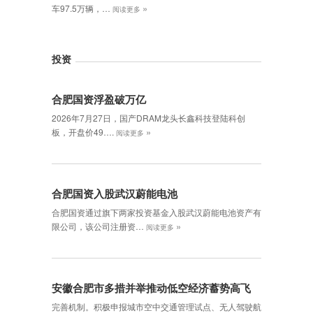
»
车97.5万辆，…
阅读更多
投资
合肥国资浮盈破万亿
2026年7月27日，国产DRAM龙头长鑫科技登陆科创
»
板，开盘价49….
阅读更多
合肥国资入股武汉蔚能电池
合肥国资通过旗下两家投资基金入股武汉蔚能电池资产有
»
限公司，该公司注册资…
阅读更多
安徽合肥市多措并举推动低空经济蓄势高飞
完善机制。积极申报城市空中交通管理试点、无人驾驶航