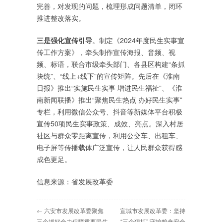
完善，对发现的问题，梳理形成问题清单，闭环
推进整改落实。
三是强化宣传引导
。制定《2024年度民生实事宣
传工作方案》，牵头制作宣传海报、音频、视
频、标语，联合市级牵头部门、各县区构建“条抓
块统”、“线上+线下”的宣传矩阵。先后在《淮南
日报》推出“实施民生实事 增进民生福祉”、《淮
南新闻联播》推出“聚焦民生热点 办好民生实事”
专栏，利用微信公众号、抖音等新媒体平台积极
宣传50项民生实事政策、成效、亮点。深入村居
社区与群众零距离宣传，利用公交车、出租车、
电子屏等传播载体广泛宣传，让人民群众获得感
成色更足。
信息来源：省发展改革委
← 六安市发展改革委聚焦
宣城市发展改革委：坚持
三个抓好全力保障重要民生
“三个狠抓” 守护粮食安全