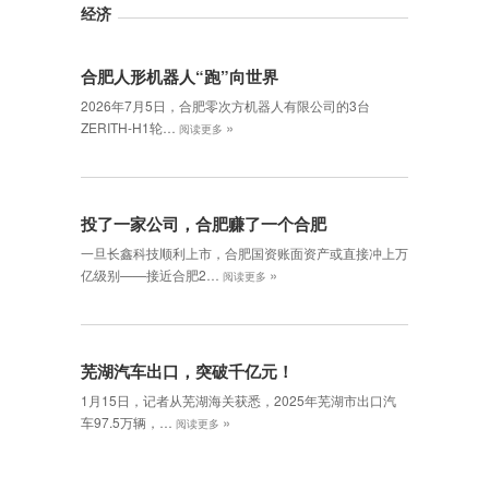
经济
合肥人形机器人“跑”向世界
2026年7月5日，合肥零次方机器人有限公司的3台
»
ZERITH-H1轮…
阅读更多
投了一家公司，合肥赚了一个合肥
一旦长鑫科技顺利上市，合肥国资账面资产或直接冲上万
»
亿级别——接近合肥2…
阅读更多
芜湖汽车出口，突破千亿元！
1月15日，记者从芜湖海关获悉，2025年芜湖市出口汽
»
车97.5万辆，…
阅读更多