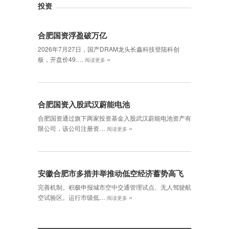
投资
合肥国资浮盈破万亿
2026年7月27日，国产DRAM龙头长鑫科技登陆科创
»
板，开盘价49….
阅读更多
合肥国资入股武汉蔚能电池
合肥国资通过旗下两家投资基金入股武汉蔚能电池资产有
»
限公司，该公司注册资…
阅读更多
安徽合肥市多措并举推动低空经济蓄势高飞
完善机制。积极申报城市空中交通管理试点、无人驾驶航
»
空试验区。运行市级低…
阅读更多