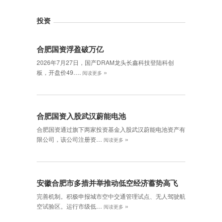
投资
合肥国资浮盈破万亿
2026年7月27日，国产DRAM龙头长鑫科技登陆科创
»
板，开盘价49….
阅读更多
合肥国资入股武汉蔚能电池
合肥国资通过旗下两家投资基金入股武汉蔚能电池资产有
»
限公司，该公司注册资…
阅读更多
安徽合肥市多措并举推动低空经济蓄势高飞
完善机制。积极申报城市空中交通管理试点、无人驾驶航
»
空试验区。运行市级低…
阅读更多