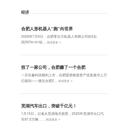
经济
合肥人形机器人“跑”向世界
2026年7月5日，合肥零次方机器人有限公司的3台
»
ZERITH-H1轮…
阅读更多
投了一家公司，合肥赚了一个合肥
一旦长鑫科技顺利上市，合肥国资账面资产或直接冲上万
»
亿级别——接近合肥2…
阅读更多
芜湖汽车出口，突破千亿元！
1月15日，记者从芜湖海关获悉，2025年芜湖市出口汽
»
车97.5万辆，…
阅读更多