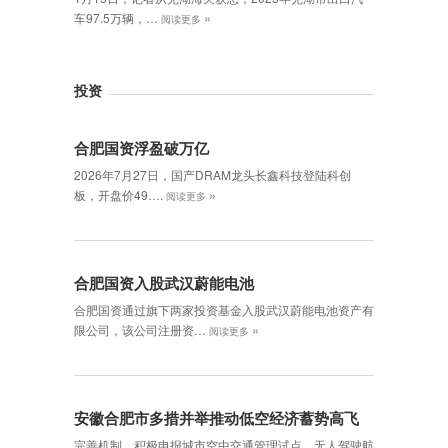
»
车97.5万辆，…
阅读更多
投资
合肥国资浮盈破万亿
2026年7月27日，国产DRAM龙头长鑫科技登陆科创
»
板，开盘价49….
阅读更多
合肥国资入股武汉蔚能电池
合肥国资通过旗下两家投资基金入股武汉蔚能电池资产有
»
限公司，该公司注册资…
阅读更多
安徽合肥市多措并举推动低空经济蓄势高飞
完善机制。积极申报城市空中交通管理试点、无人驾驶航