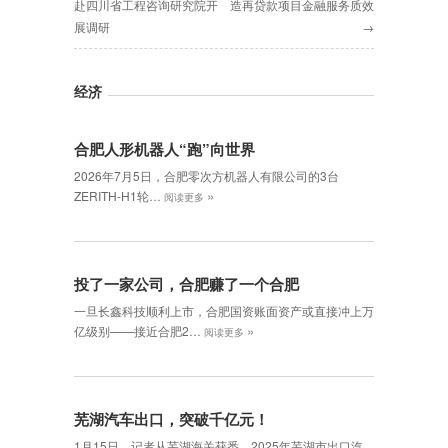
赴四川省工程咨询研究院开
造再贷款项目金融服务质效
展调研
→
经济
合肥人形机器人“跑”向世界
2026年7月5日，合肥零次方机器人有限公司的3台
»
ZERITH-H1轮…
阅读更多
投了一家公司，合肥赚了一个合肥
一旦长鑫科技顺利上市，合肥国资账面资产或直接冲上万
»
亿级别——接近合肥2…
阅读更多
芜湖汽车出口，突破千亿元！
1月15日，记者从芜湖海关获悉，2025年芜湖市出口汽