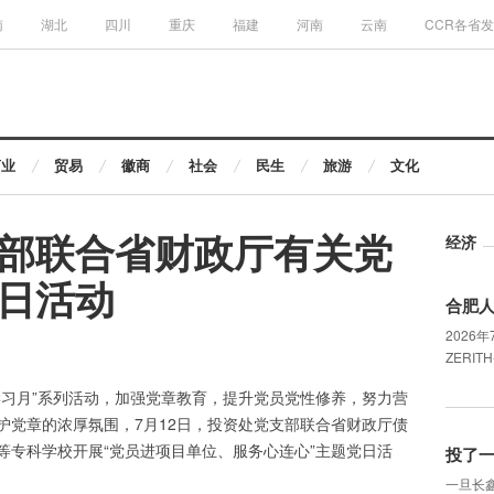
南
湖北
四川
重庆
福建
河南
云南
CCR各省
商业
贸易
徽商
社会
民生
旅游
文化
部联合省财政厅有关党
经济
日活动
合肥人
2026
ZERIT
学习月”系列活动，加强党章教育，提升党员党性修养，努力营
护党章的浓厚氛围，7月12日，投资处党支部联合省财政厅债
等专科学校开展“党员进项目单位、服务心连心”主题党日活
投了
一旦长