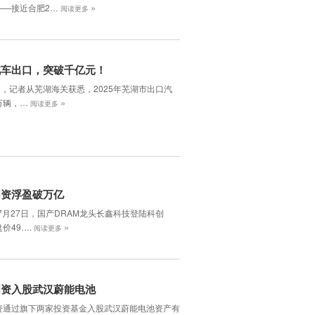
»
——接近合肥2…
阅读更多
汽车出口，突破千亿元！
日，记者从芜湖海关获悉，2025年芜湖市出口汽
»
5万辆，…
阅读更多
国资浮盈破万亿
年7月27日，国产DRAM龙头长鑫科技登陆科创
»
价49….
阅读更多
国资入股武汉蔚能电池
资通过旗下两家投资基金入股武汉蔚能电池资产有