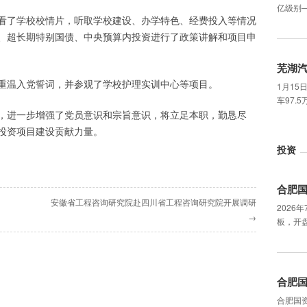
亿级别
看了学校校情片，听取学校建设、办学特色、经费投入等情况
、超长期特别国债、中央预算内投资进行了政策讲解和项目申
芜湖
重温入党誓词，并参观了学校护理实训中心等项目。
1月15
车97.
，进一步增强了党员意识和宗旨意识，将立足本职，勤恳尽
投资项目建设贡献力量。
投资
合肥
安徽省工程咨询研究院赴四川省工程咨询研究院开展调研
2026
→
板，开盘
合肥
合肥国