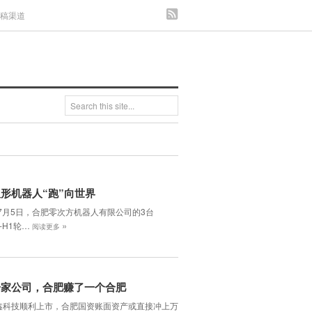
发稿渠道
形机器人“跑”向世界
年7月5日，合肥零次方机器人有限公司的3台
»
H-H1轮…
阅读更多
一家公司，合肥赚了一个合肥
鑫科技顺利上市，合肥国资账面资产或直接冲上万