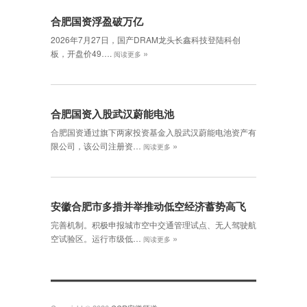
合肥国资浮盈破万亿
2026年7月27日，国产DRAM龙头长鑫科技登陆科创
»
板，开盘价49….
阅读更多
合肥国资入股武汉蔚能电池
合肥国资通过旗下两家投资基金入股武汉蔚能电池资产有
»
限公司，该公司注册资…
阅读更多
安徽合肥市多措并举推动低空经济蓄势高飞
完善机制。积极申报城市空中交通管理试点、无人驾驶航
»
空试验区。运行市级低…
阅读更多