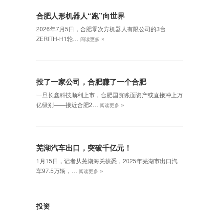
合肥人形机器人“跑”向世界
2026年7月5日，合肥零次方机器人有限公司的3台
»
ZERITH-H1轮…
阅读更多
投了一家公司，合肥赚了一个合肥
一旦长鑫科技顺利上市，合肥国资账面资产或直接冲上万
»
亿级别——接近合肥2…
阅读更多
芜湖汽车出口，突破千亿元！
1月15日，记者从芜湖海关获悉，2025年芜湖市出口汽
»
车97.5万辆，…
阅读更多
投资