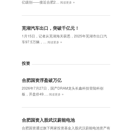
»
亿级别——接近合肥2…
阅读更多
芜湖汽车出口，突破千亿元！
1月15日，记者从芜湖海关获悉，2025年芜湖市出口汽
»
车97.5万辆，…
阅读更多
投资
合肥国资浮盈破万亿
2026年7月27日，国产DRAM龙头长鑫科技登陆科创
»
板，开盘价49….
阅读更多
合肥国资入股武汉蔚能电池
合肥国资通过旗下两家投资基金入股武汉蔚能电池资产有