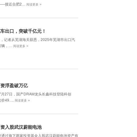
»
——接近合肥2…
阅读更多
汽车出口，突破千亿元！
日，记者从芜湖海关获悉，2025年芜湖市出口汽
»
5万辆，…
阅读更多
国资浮盈破万亿
年7月27日，国产DRAM龙头长鑫科技登陆科创
»
价49….
阅读更多
国资入股武汉蔚能电池
资通过旗下两家投资基金入股武汉蔚能电池资产有