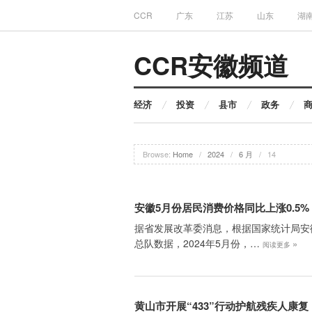
CCR
广东
江苏
山东
湖
CCR安徽频道
经济
投资
县市
政务
Browse:
Home
/
2024
/
6 月
/
14
安徽5月份居民消费价格同比上涨0.5%
据省发展改革委消息，根据国家统计局安
总队数据，2024年5月份，…
»
阅读更多
黄山市开展“433”行动护航残疾人康复