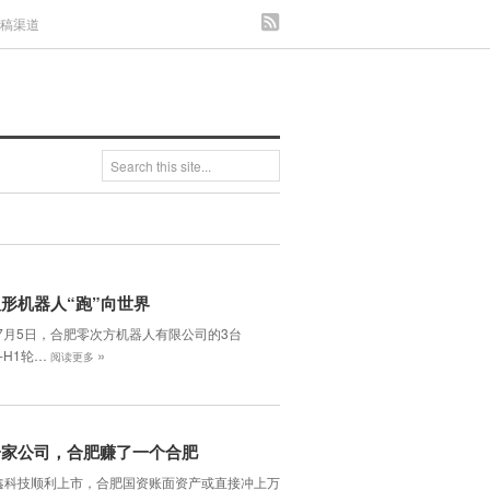
发稿渠道
形机器人“跑”向世界
年7月5日，合肥零次方机器人有限公司的3台
»
H-H1轮…
阅读更多
一家公司，合肥赚了一个合肥
鑫科技顺利上市，合肥国资账面资产或直接冲上万