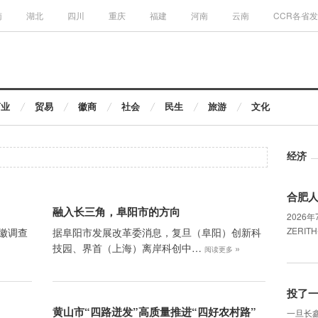
南
湖北
四川
重庆
福建
河南
云南
CCR各省
商业
贸易
徽商
社会
民生
旅游
文化
经济
合肥人
融入长三角，阜阳市的方向
2026
ZERIT
徽调查
据阜阳市发展改革委消息，复旦（阜阳）创新科
技园、界首（上海）离岸科创中…
»
阅读更多
投了
黄山市“四路迸发”高质量推进“四好农村路”
一旦长