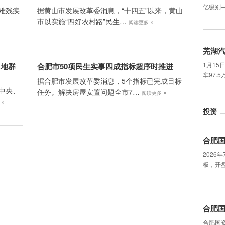
亿级别
难残疾
据黄山市发展改革委消息，“十四五”以来，黄山
市以实施“四好农村路”民生…
»
»
阅读更多
芜湖
1月15
当地群
合肥市50项民生实事四成指标超序时推进
车97.
据合肥市发展改革委消息，5个指标已完成目标
中央、
任务。解决房屋安置问题全市7…
»
阅读更多
»
多
投资
合肥
2026
板，开盘
合肥
合肥国