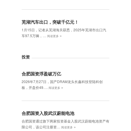
芜湖汽车出口，突破千亿元！
1月15日，记者从芜湖海关获悉，2025年芜湖市出口汽
»
车97.5万辆，…
阅读更多
投资
合肥国资浮盈破万亿
2026年7月27日，国产DRAM龙头长鑫科技登陆科创
»
板，开盘价49….
阅读更多
合肥国资入股武汉蔚能电池
合肥国资通过旗下两家投资基金入股武汉蔚能电池资产有
»
限公司，该公司注册资…
阅读更多