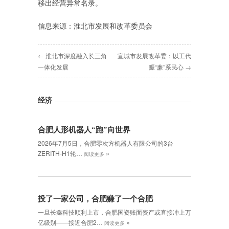
移出经营异常名录。
信息来源：淮北市发展和改革委员会
← 淮北市深度融入长三角
宣城市发展改革委：以工代
一体化发展
赈“廉”系民心 →
经济
合肥人形机器人“跑”向世界
2026年7月5日，合肥零次方机器人有限公司的3台
»
ZERITH-H1轮…
阅读更多
投了一家公司，合肥赚了一个合肥
一旦长鑫科技顺利上市，合肥国资账面资产或直接冲上万
»
亿级别——接近合肥2…
阅读更多