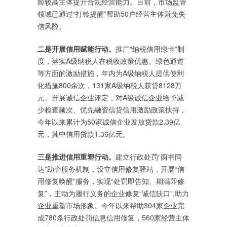
险较高主体提升合规经营能力。目前，市场监管
领域已通过“打铃提醒”帮助50户经营主体避免失
信风险。
二是开展信用赋能行动。
推广“纳税信用绿卡”制
度，落实A级纳税人在税收政策优惠、绿色通道
等方面的激励措施，年内为A级纳税人提供便利
化措施800余次，131家A级纳税人获贷8128万
元。开展诚信企业评定，对A级诚信企业给予减
少检查频次、优先融资信贷信用激励政策扶持，
今年以来累计为50家诚信企业发放贷款2.39亿
元，其中信用贷款1.36亿元。
三是推进信用重塑行动。
建立行政处罚“两书同
达”助企服务机制，设立信用修复驿站，开展“信
用修复唤醒”服务，实现“处罚即告知、期满即修
复”，主动为履行义务的企业修复“诚信缺口”,助力
企业重塑市场形象。今年以来帮助304家企业完
成780条行政处罚信息信用修复，560家经营主体