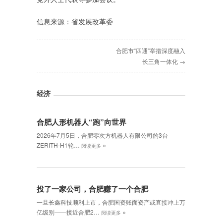
信息来源：省发展改革委
合肥市“四通”举措深度融入
长三角一体化 →
经济
合肥人形机器人“跑”向世界
2026年7月5日，合肥零次方机器人有限公司的3台
»
ZERITH-H1轮…
阅读更多
投了一家公司，合肥赚了一个合肥
一旦长鑫科技顺利上市，合肥国资账面资产或直接冲上万
»
亿级别——接近合肥2…
阅读更多