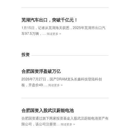
芜湖汽车出口，突破千亿元！
1月15日，记者从芜湖海关获悉，2025年芜湖市出口汽
»
车97.5万辆，…
阅读更多
投资
合肥国资浮盈破万亿
2026年7月27日，国产DRAM龙头长鑫科技登陆科创
»
板，开盘价49….
阅读更多
合肥国资入股武汉蔚能电池
合肥国资通过旗下两家投资基金入股武汉蔚能电池资产有
»
限公司，该公司注册资…
阅读更多