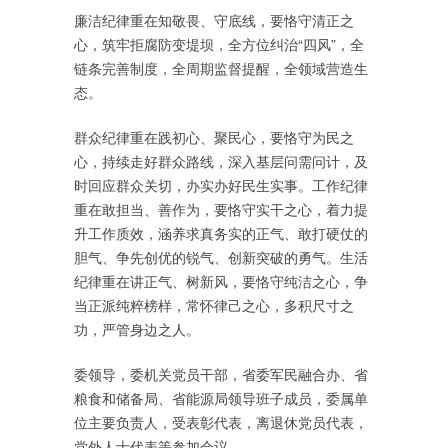
廉洁纪律重在知敬畏、守底线，要恪守清正之
心，筑牢拒腐防变堤坝，全方位纠治“四风”，全
链条完善制度，全周期监督提醒，全领域营造生
态。
群众纪律重在践初心、聚民心，要恪守为民之
心，持续走好群众路线，深入基层问需问计，及
时回应群众关切，办实办好民生实事。工作纪律
重在敢担当、善作为，要恪守实干之心，着力提
升工作质效，涵养求真务实的正气、敢打硬仗的
胆气、争先创优的锐气、创新突破的勇气。生活
纪律重在讲正气、树新风，要恪守纯洁之心，争
当正派纯粹榜样，常怀律己之心，多积尺寸之
功，严管身边之人。
委领导，委机关党员干部，省委军民融合办、省
粮食和储备局、省能源局领导班子成员，委属单
位主要负责人，受表彰代表，离退休党员代表，
党外人士代表等参加会议。